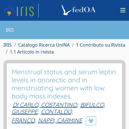
IRIS
IRIS
Catalogo Ricerca UniNA
1 Contributo su Rivista
1.1 Articolo in rivista
Menstrual status and serum leptin
levels in anorectic and in
menstruating women with low
body mass indexes.
DI CARLO, COSTANTINO
;
BIFULCO,
GIUSEPPE
;
CONTALDO,
FRANCO
;
NAPPI, CARMINE