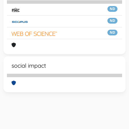
ND
ND
ND
social impact
Powered by
IRIS
-
about IRIS
-
Utilizzo dei cookie
-
Privacy
Copyright © 2026