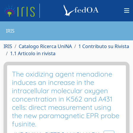
IRIS
IRIS
Catalogo Ricerca UniNA
1 Contributo su Rivista
1.1 Articolo in rivista
The oxidizing agent menadione
induces an increase in the
intracellular molecular oxygen
concentration in K562 and A431
cells: direct measurement using
the new paramagnetic EPR probe
fusinite.