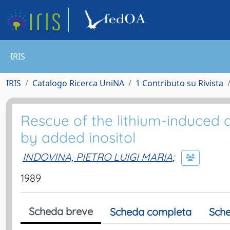
IRIS
IRIS
Catalogo Ricerca UniNA
1 Contributo su Rivista
Rescue of the lithium-induced 
by added inositol
INDOVINA, PIETRO LUIGI MARIA
;
1989
Scheda breve
Scheda completa
Sche