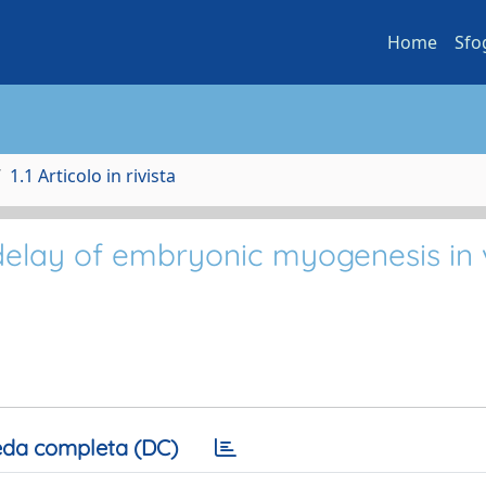
Home
Sfo
1.1 Articolo in rivista
delay of embryonic myogenesis in 
da completa (DC)