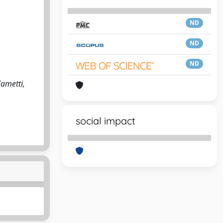
ND
ND
ND
Cametti,
social impact