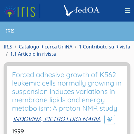
IRIS
IRIS
Catalogo Ricerca UniNA
1 Contributo su Rivista
1.1 Articolo in rivista
Forced adhesive growth of K562
leukemic cells normally growing in
suspension induces variations in
membrane lipids and energy
metabolism: A proton NMR study
INDOVINA, PIETRO LUIGI MARIA
1999