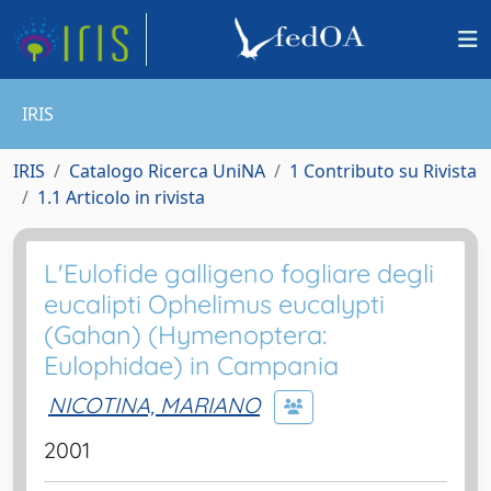
IRIS
IRIS
Catalogo Ricerca UniNA
1 Contributo su Rivista
1.1 Articolo in rivista
L'Eulofide galligeno fogliare degli
eucalipti Ophelimus eucalypti
(Gahan) (Hymenoptera:
Eulophidae) in Campania
NICOTINA, MARIANO
2001