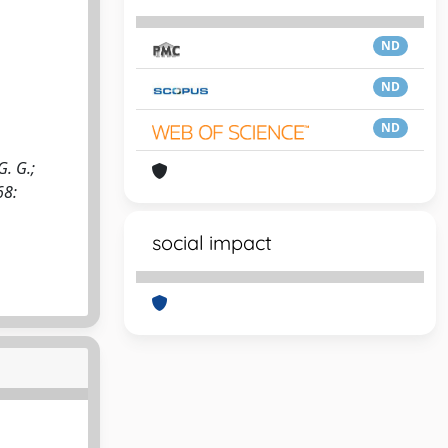
ND
ND
ND
. G.;
68:
social impact