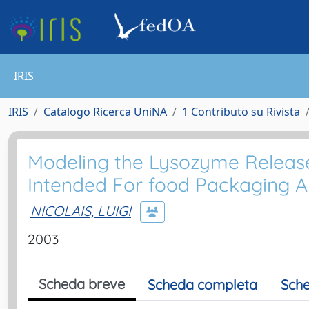
IRIS
IRIS
Catalogo Ricerca UniNA
1 Contributo su Rivista
Modeling the Lysozyme Release 
Intended For food Packaging A
NICOLAIS, LUIGI
2003
Scheda breve
Scheda completa
Sche