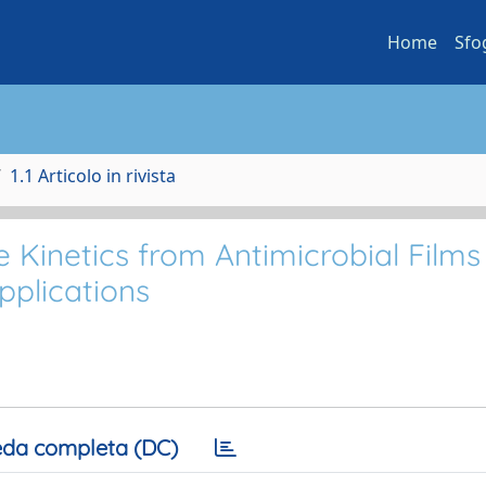
Home
Sfo
1.1 Articolo in rivista
Kinetics from Antimicrobial Films
pplications
da completa (DC)