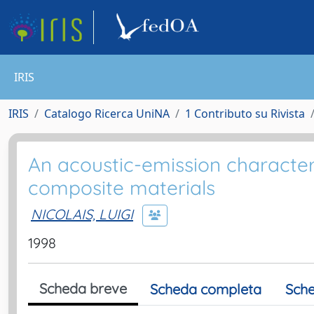
IRIS
IRIS
Catalogo Ricerca UniNA
1 Contributo su Rivista
An acoustic-emission character
composite materials
NICOLAIS, LUIGI
1998
Scheda breve
Scheda completa
Sche