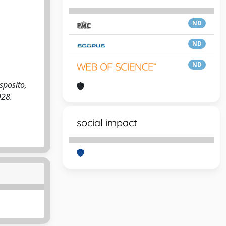
ND
ND
ND
sposito,
928.
social impact