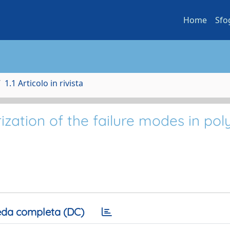
Home
Sfo
1.1 Articolo in rivista
ization of the failure modes in po
da completa (DC)