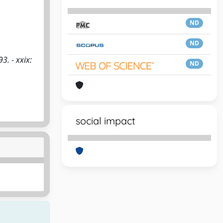
ND
ND
3. - xxix:
ND
social impact