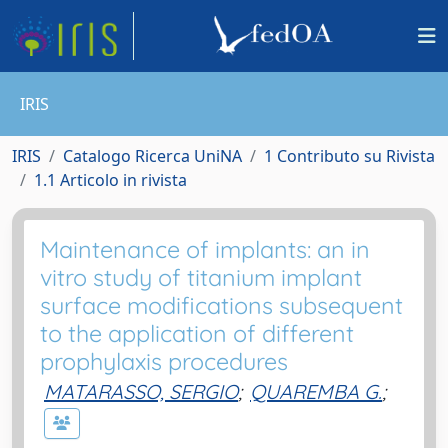
IRIS
IRIS
Catalogo Ricerca UniNA
1 Contributo su Rivista
1.1 Articolo in rivista
Maintenance of implants: an in
vitro study of titanium implant
surface modifications subsequent
to the application of different
prophylaxis procedures
MATARASSO, SERGIO
;
QUAREMBA G.
;