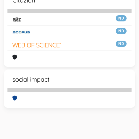
Citazioni
ND
ND
ND
social impact
Powered by
IRIS
-
about IRIS
-