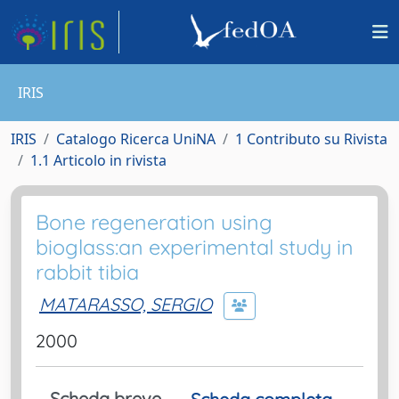
IRIS
IRIS
Catalogo Ricerca UniNA
1 Contributo su Rivista
1.1 Articolo in rivista
Bone regeneration using
bioglass:an experimental study in
rabbit tibia
MATARASSO, SERGIO
2000
Scheda breve