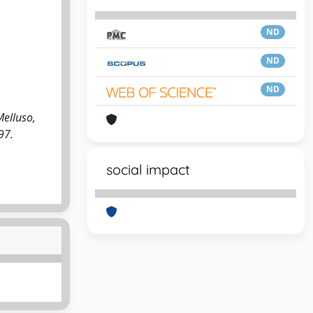
ND
ND
ND
Melluso,
97.
social impact