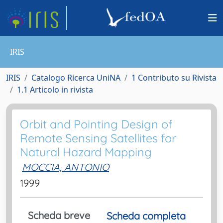
IRIS
IRIS
Catalogo Ricerca UniNA
1 Contributo su Rivista
1.1 Articolo in rivista
Orbit and Pointing Design of
Remote Sensing Satellites for
Natural Hazard Mapping
MOCCIA, ANTONIO
1999
Scheda breve
Scheda completa