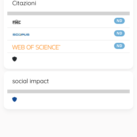
Citazioni
ND
ND
ND
social impact