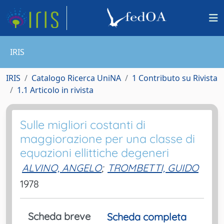
IRIS
IRIS
Catalogo Ricerca UniNA
1 Contributo su Rivista
1.1 Articolo in rivista
Sulle migliori costanti di
maggiorazione per una classe di
equazioni ellittiche degeneri
ALVINO, ANGELO
;
TROMBETTI, GUIDO
1978
Scheda breve
Scheda completa