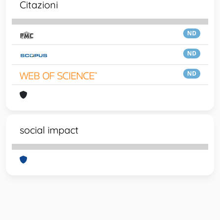
Citazioni
ND
ND
ND
social impact