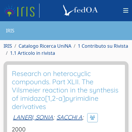
IRIS
IRIS
Catalogo Ricerca UniNA
1 Contributo su Rivista
1.1 Articolo in rivista
Research on heterocyclic
compounds. Part XLII. The
Vilsmeier reaction in the synthesis
of imidazo[1,2-a]pyrimidine
derivatives
LANERI, SONIA
;
SACCHI A
;
2000