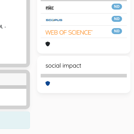
ND
ND
. -
ND
social impact