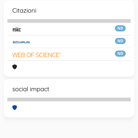
Citazioni
ND
ND
ND
social impact