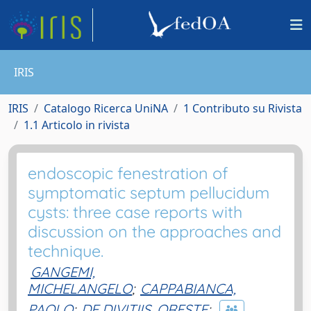
IRIS
IRIS
Catalogo Ricerca UniNA
1 Contributo su Rivista
1.1 Articolo in rivista
endoscopic fenestration of
symptomatic septum pellucidum
cysts: three case reports with
discussion on the approaches and
technique.
GANGEMI,
MICHELANGELO
;
CAPPABIANCA,
PAOLO
;
DE DIVITIIS, ORESTE
;