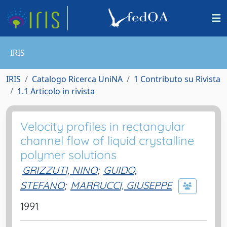
IRIS
IRIS
Catalogo Ricerca UniNA
1 Contributo su Rivista
1.1 Articolo in rivista
Velocity profiles in rectangular
channel flow of liquid crystalline
polymer solutions
GRIZZUTI, NINO
;
GUIDO,
STEFANO
;
MARRUCCI, GIUSEPPE
1991