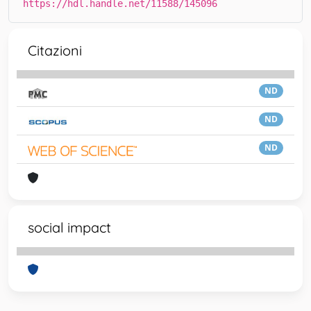
https://hdl.handle.net/11588/145096
Citazioni
ND
ND
ND
social impact