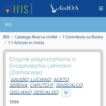
IRIS
IRIS
Catalogo Ricerca UniNA
1 Contributo su Rivista
1.1 Articolo in rivista
Enzyme polymorphisms in
Encephalartos Lehmann
(Zamiaceae)
GAUDIO, LUCIANO
;
ACETO,
SERENA
;
CAPUTO P.
;
SINISCALCO
GIGLIANO, GESUALDO
;
1994