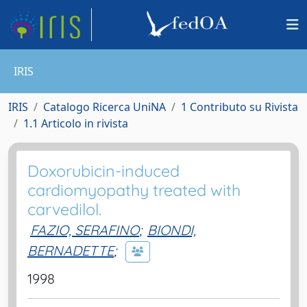
IRIS
IRIS
Catalogo Ricerca UniNA
1 Contributo su Rivista
1.1 Articolo in rivista
Doxorubicin-induced
cardiomyopathy treated with
carvedilol.
FAZIO, SERAFINO
;
BIONDI,
BERNADETTE
;
1998