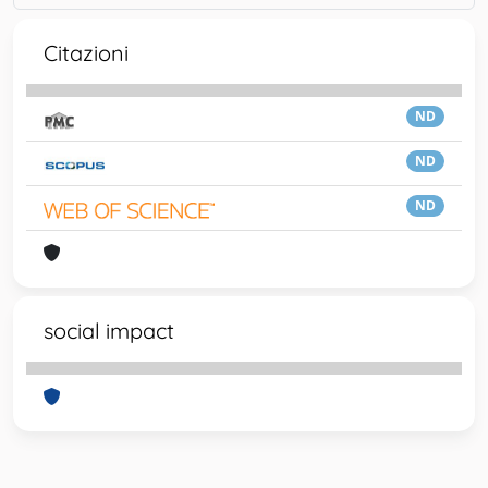
Citazioni
ND
ND
ND
social impact