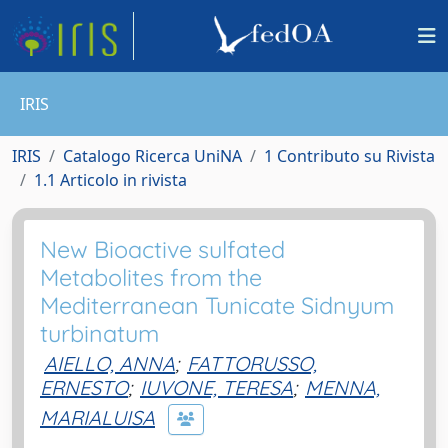
IRIS
IRIS
Catalogo Ricerca UniNA
1 Contributo su Rivista
1.1 Articolo in rivista
New Bioactive sulfated
Metabolites from the
Mediterranean Tunicate Sidnyum
turbinatum
AIELLO, ANNA
;
FATTORUSSO,
ERNESTO
;
IUVONE, TERESA
;
MENNA,
MARIALUISA