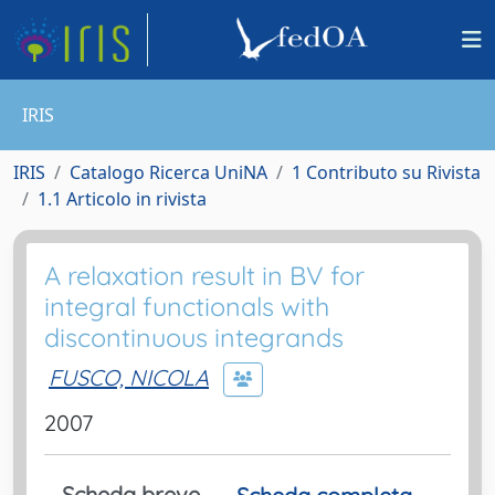
IRIS
IRIS
Catalogo Ricerca UniNA
1 Contributo su Rivista
1.1 Articolo in rivista
A relaxation result in BV for
integral functionals with
discontinuous integrands
FUSCO, NICOLA
2007
Scheda breve