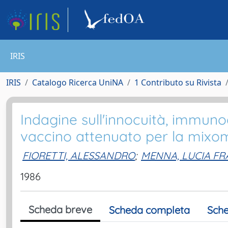
IRIS
IRIS
Catalogo Ricerca UniNA
1 Contributo su Rivista
Indagine sull'innocuità, immuno
vaccino attenuato per la mixom
FIORETTI, ALESSANDRO
;
MENNA, LUCIA F
1986
Scheda breve
Scheda completa
Sche