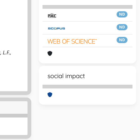
ND
ND
ND
 L.F.,
social impact