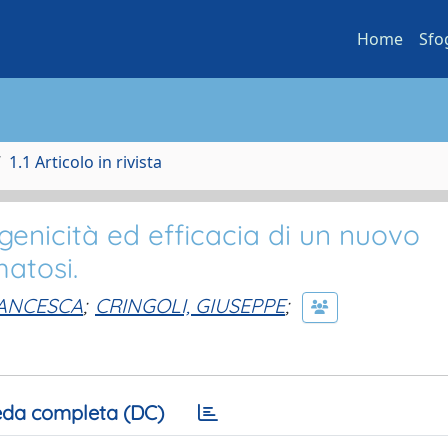
Home
Sfo
1.1 Articolo in rivista
genicità ed efficacia di un nuovo
atosi.
RANCESCA
;
CRINGOLI, GIUSEPPE
;
da completa (DC)