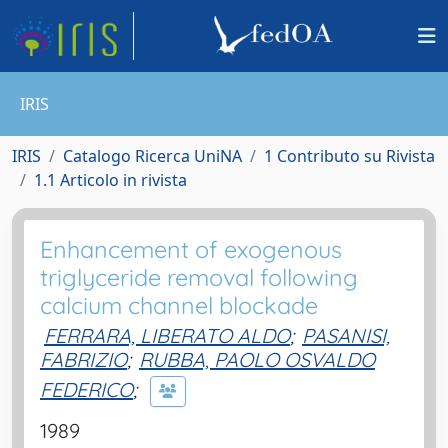
IRIS
IRIS
Catalogo Ricerca UniNA
1 Contributo su Rivista
1.1 Articolo in rivista
Enhancement of exogenous
triglyceride removal following
calcium channel blockade
FERRARA, LIBERATO ALDO
;
PASANISI,
FABRIZIO
;
RUBBA, PAOLO OSVALDO
FEDERICO
;
1989