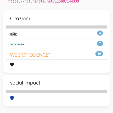
https://hdl.handle.net/11588/144339
Citazioni
4
7
10
social impact