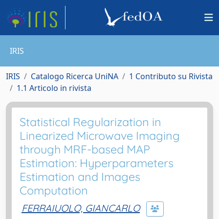
IRIS
IRIS
Catalogo Ricerca UniNA
1 Contributo su Rivista
1.1 Articolo in rivista
Statistical Regularization in
Linearized Microwave Imaging
through MRF-based MAP
Estimation: Hyperparameters
Estimation and Images
Computation
FERRAIUOLO, GIANCARLO