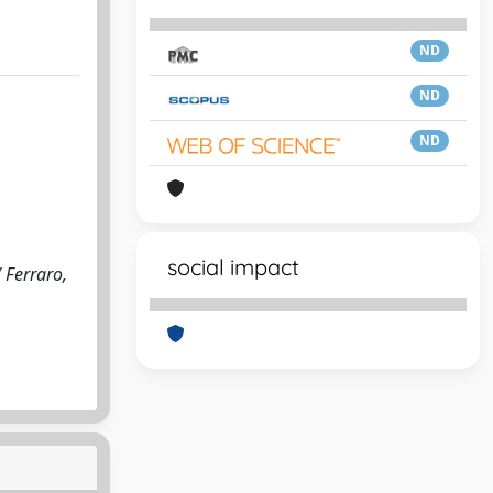
ND
ND
ND
social impact
 Ferraro,