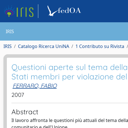
IRIS
IRIS
Catalogo Ricerca UniNA
1 Contributo su Rivista
Questioni aperte sul tema della
Stati membri per violazione del
FERRARO, FABIO
2007
Abstract
Il lavoro affronta le questioni più attuali del tema della
comunitario e dell'Unione.