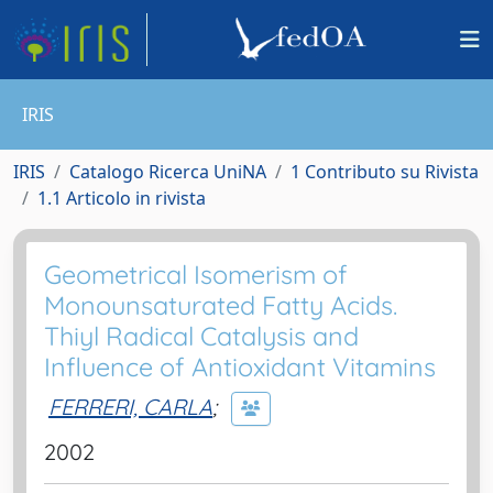
IRIS
IRIS
Catalogo Ricerca UniNA
1 Contributo su Rivista
1.1 Articolo in rivista
Geometrical Isomerism of
Monounsaturated Fatty Acids.
Thiyl Radical Catalysis and
Influence of Antioxidant Vitamins
FERRERI, CARLA
;
2002