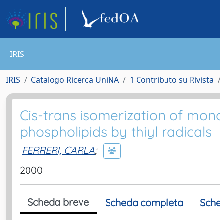
IRIS
IRIS
Catalogo Ricerca UniNA
1 Contributo su Rivista
Cis-trans isomerization of mono
phospholipids by thiyl radicals
FERRERI, CARLA
;
2000
Scheda breve
Scheda completa
Sche