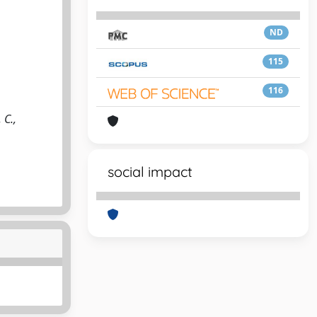
ND
115
116
 C.,
social impact