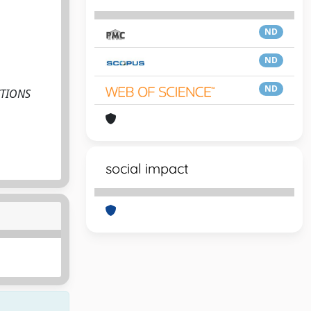
ND
ND
ND
ACTIONS
social impact