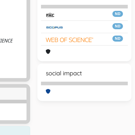
ND
ND
ND
CIENCE
social impact