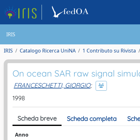
IRIS
IRIS
Catalogo Ricerca UniNA
1 Contributo su Rivista
On ocean SAR raw signal simul
FRANCESCHETTI, GIORGIO
;
1998
Scheda breve
Scheda completa
Sche
Anno