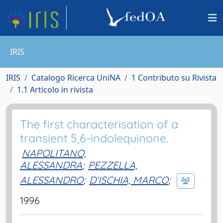
IRIS
IRIS
Catalogo Ricerca UniNA
1 Contributo su Rivista
1.1 Articolo in rivista
The first characterisation of a
transient 5,6-indolequinone.
NAPOLITANO,
ALESSANDRA
;
PEZZELLA,
ALESSANDRO
;
D'ISCHIA, MARCO
;
1996