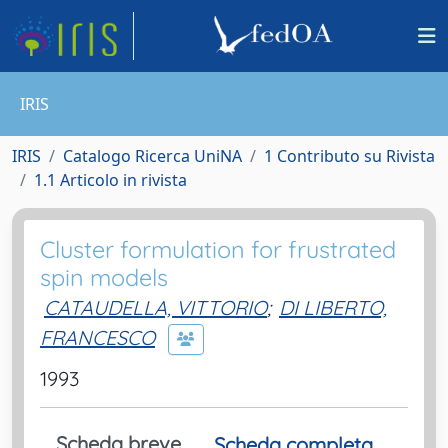
IRIS
IRIS
Catalogo Ricerca UniNA
1 Contributo su Rivista
1.1 Articolo in rivista
Cluster formulation for frustrated
spin models
CATAUDELLA, VITTORIO
;
DI LIBERTO,
FRANCESCO
1993
Scheda breve
Scheda completa