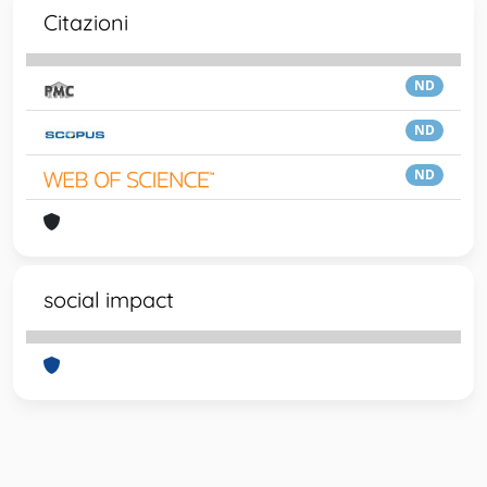
Citazioni
ND
ND
ND
social impact