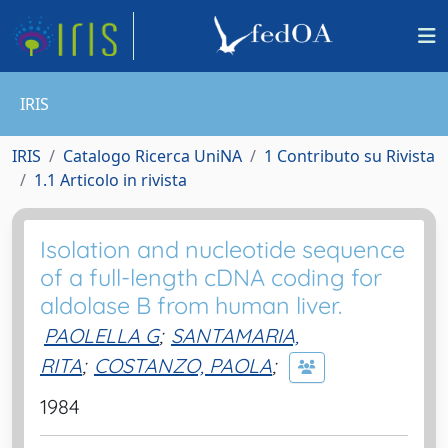
IRIS
IRIS
Catalogo Ricerca UniNA
1 Contributo su Rivista
1.1 Articolo in rivista
Isolation and nucleotide sequence
of a full-length cDNA coding for
aldolase B from human liver.
PAOLELLA G
;
SANTAMARIA,
RITA
;
COSTANZO, PAOLA
;
1984