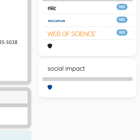
ND
ND
ND
35-5038.
social impact