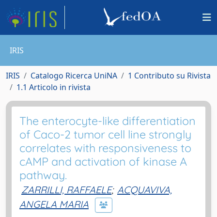
IRIS
IRIS
Catalogo Ricerca UniNA
1 Contributo su Rivista
1.1 Articolo in rivista
The enterocyte-like differentiation
of Caco-2 tumor cell line strongly
correlates with responsiveness to
cAMP and activation of kinase A
pathway.
ZARRILLI, RAFFAELE
;
ACQUAVIVA,
ANGELA MARIA