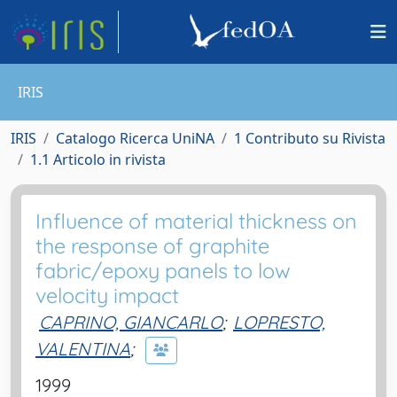
IRIS
IRIS
Catalogo Ricerca UniNA
1 Contributo su Rivista
1.1 Articolo in rivista
Influence of material thickness on
the response of graphite
fabric/epoxy panels to low
velocity impact
CAPRINO, GIANCARLO
;
LOPRESTO,
VALENTINA
;
1999