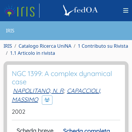
IRIS
IRIS
Catalogo Ricerca UniNA
1 Contributo su Rivista
1.1 Articolo in rivista
NGC 1399: A complex dynamical
case
NAPOLITANO, N. R
;
CAPACCIOLI,
MASSIMO
2002
Scheda breve
Scheda completa