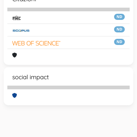
ND
ND
ND
social impact
Powered by
IRIS
-
about IRIS
-