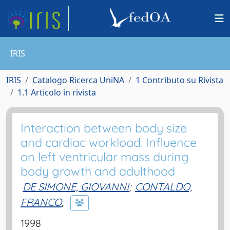
IRIS
IRIS
Catalogo Ricerca UniNA
1 Contributo su Rivista
1.1 Articolo in rivista
Interaction between body size
and cardiac workload. Influence
on left ventricular mass during
body growth and adulthood
DE SIMONE, GIOVANNI
;
CONTALDO,
FRANCO
;
1998