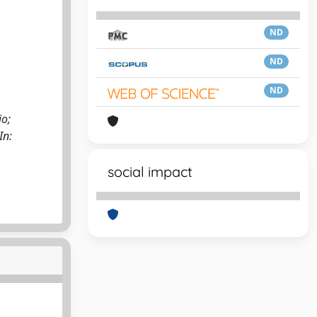
ND
ND
ND
io;
In:
social impact