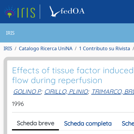
IRIS
IRIS
Catalogo Ricerca UniNA
1 Contributo su Rivista
Effects of tissue factor induce
flow during reperfusion
GOLINO P
;
CIRILLO, PLINIO
;
TRIMARCO, B
1996
Scheda breve
Scheda completa
Sche