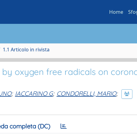
Home
Sfo
1.1 Articolo in rivista
d by oxygen free radicals on coron
RUNO
;
IACCARINO G
;
CONDORELLI, MARIO
;
da completa (DC)