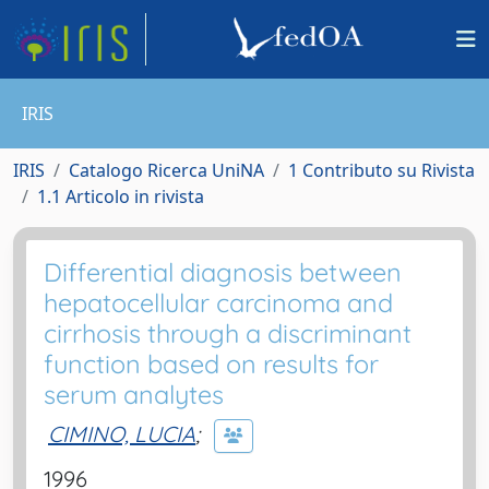
IRIS
IRIS
Catalogo Ricerca UniNA
1 Contributo su Rivista
1.1 Articolo in rivista
Differential diagnosis between
hepatocellular carcinoma and
cirrhosis through a discriminant
function based on results for
serum analytes
CIMINO, LUCIA
;
1996