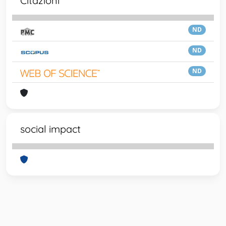
Citazioni
ND
ND
ND
social impact
Powered by
IRIS
-
about IRIS
-