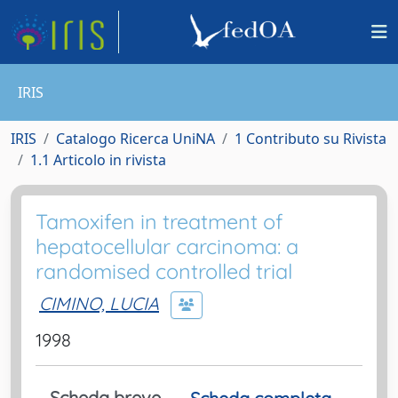
IRIS
IRIS
Catalogo Ricerca UniNA
1 Contributo su Rivista
1.1 Articolo in rivista
Tamoxifen in treatment of
hepatocellular carcinoma: a
randomised controlled trial
CIMINO, LUCIA
1998
Scheda breve