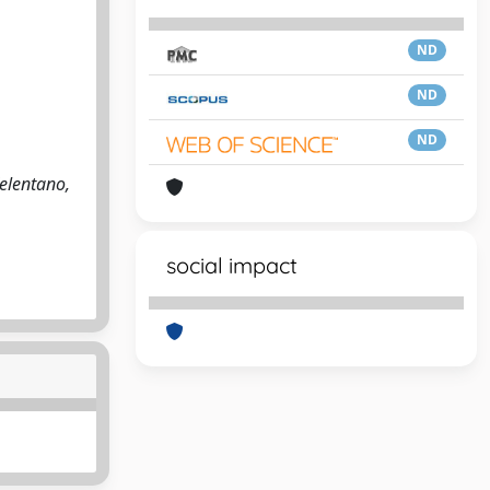
ND
ND
ND
elentano,
social impact