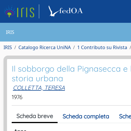
IRIS
IRIS
Catalogo Ricerca UniNA
1 Contributo su Rivista
Il sobborgo della Pignasecca e l'
storia urbana
COLLETTA, TERESA
1976
Scheda breve
Scheda completa
Sche