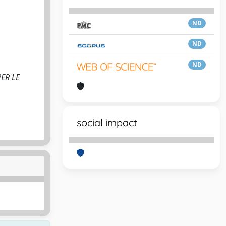
ND
ND
ND
PER LE
social impact