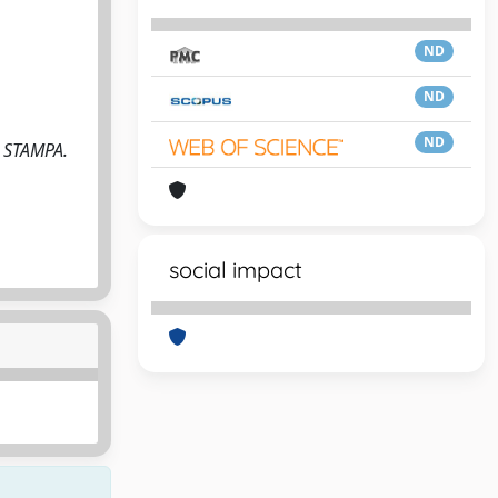
ND
ND
ND
- STAMPA.
social impact