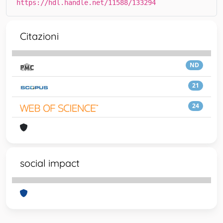
https://hdl.handle.net/11588/133294
Citazioni
ND
21
24
social impact