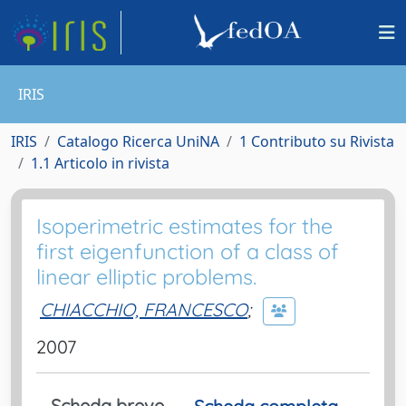
IRIS
IRIS
Catalogo Ricerca UniNA
1 Contributo su Rivista
1.1 Articolo in rivista
Isoperimetric estimates for the
first eigenfunction of a class of
linear elliptic problems.
CHIACCHIO, FRANCESCO
;
2007
Scheda breve