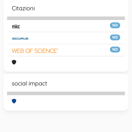
Citazioni
ND
ND
ND
social impact