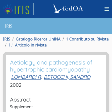
IRIS
IRIS
Catalogo Ricerca UniNA
1 Contributo su Rivista
1.1 Articolo in rivista
Aetiology and pathogenesis of
hypertrophic cardiomyopathy
LOMBARDI R
;
BETOCCHI, SANDRO
2002
Abstract
Supplement