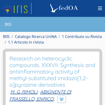
IRIS
IRIS
Catalogo Ricerca UniNA
1 Contributo su Rivista
1.1 Articolo in rivista
Research on heterocyclic
compounds. XXXVII. Synthesis and
antiinflammatory activity of
methyl-substituted imidazo[1,2-
a]pyrazine derivatives
M. G. RIMOLI
;
ABIGNENTE DI
FRASSELLO, ENRICO
;