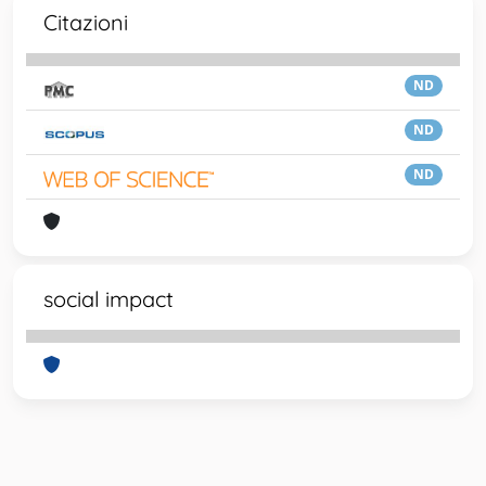
Citazioni
ND
ND
ND
social impact