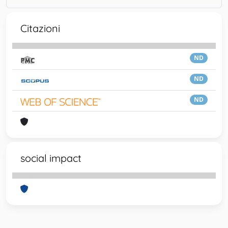
Citazioni
ND
ND
ND
social impact